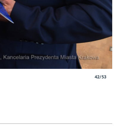
42/53
Autor: W. 