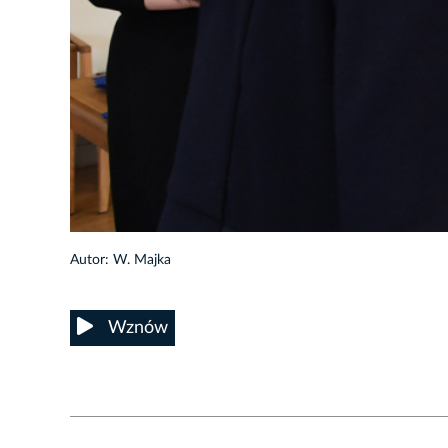
41/53
Autor: W. Majka
Wznów