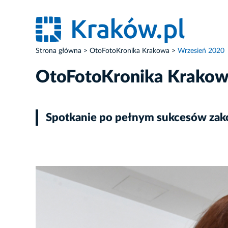
Strona główna
OtoFotoKronika Krakowa
Wrzesień 2020
OtoFotoKronika Krako
Spotkanie po pełnym sukcesów zako
ZDJĘCIE