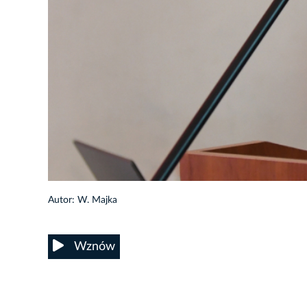
6/22
Autor: W. Majka
Wznów