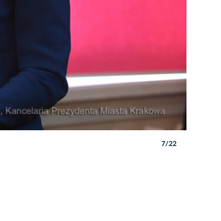
7/22
Autor: W. 