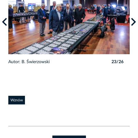
6
Autor: B. Świerzowski
23/26
Auto
Wznów