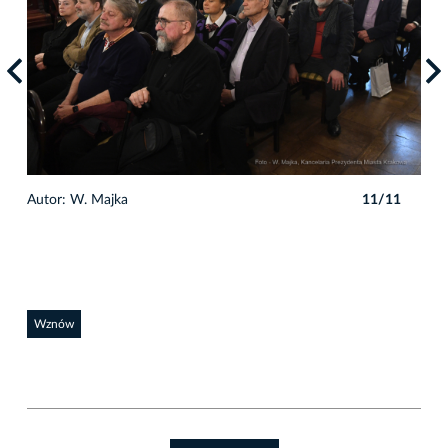
1
Autor: W. Majka
11/11
Auto
Wznów