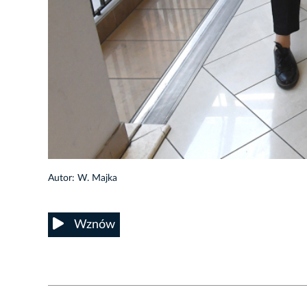
6/60
Autor: W. Majka
Wznów