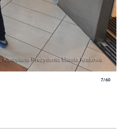
7/60
Autor: W. 