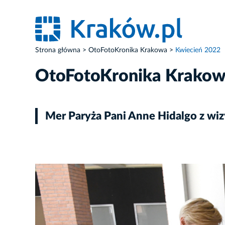
Strona główna
OtoFotoKronika Krakowa
Kwiecień 2022
OtoFotoKronika Krako
Mer Paryża Pani Anne Hidalgo z wi
ZDJĘCIE