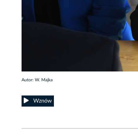
22/60
Autor: W. Majka
Wznów