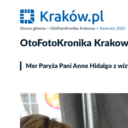
Strona główna
OtoFotoKronika Krakowa
Kwiecień 2022
OtoFotoKronika Krako
Mer Paryża Pani Anne Hidalgo z wi
ZDJĘCIE