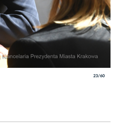
23/60
Autor: W. 