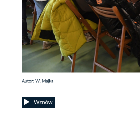
36/60
Autor: W. Majka
Wznów