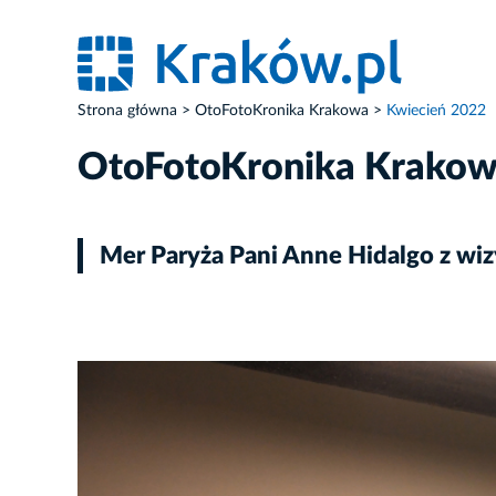
Strona główna
OtoFotoKronika Krakowa
Kwiecień 2022
OtoFotoKronika Krako
Mer Paryża Pani Anne Hidalgo z wi
ZDJĘCIE