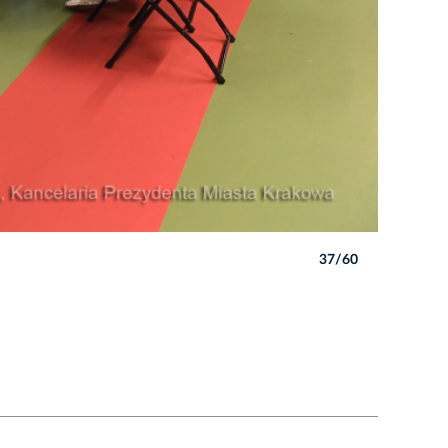
37/60
Autor: W. 