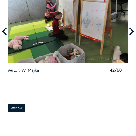
0
Autor: W. Majka
42/60
Auto
Wznów