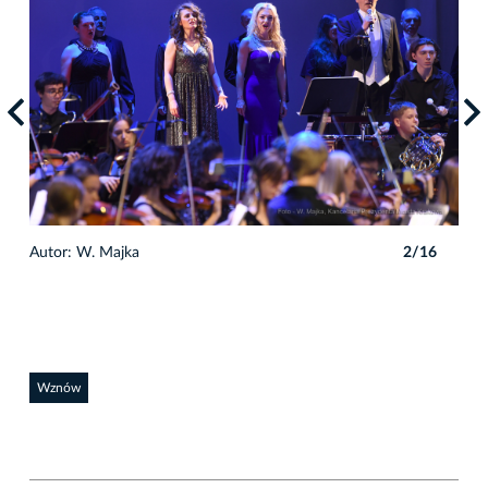
6
Autor: W. Majka
2/16
Auto
Wznów