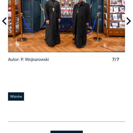
7
Autor: P. Wojnarowski
7/7
Auto
Wznów