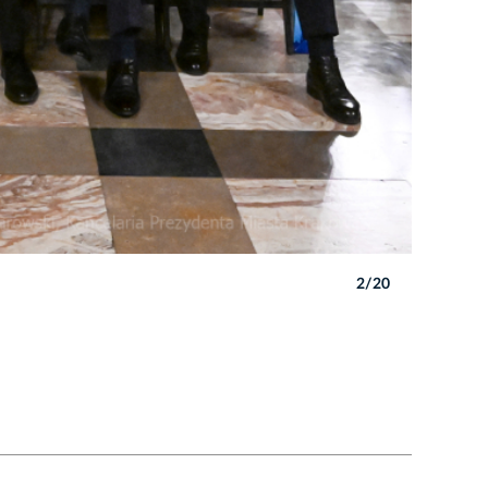
2/20
Autor: P. 