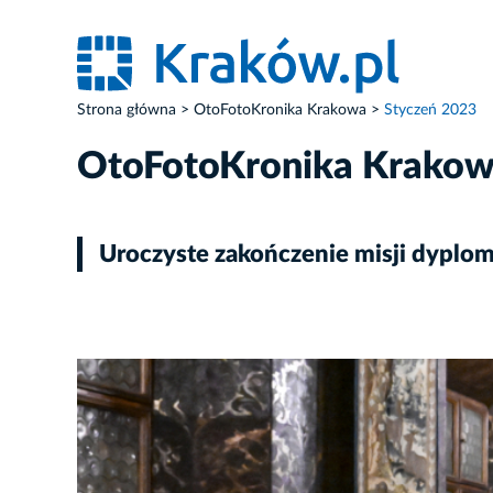
Strona główna
OtoFotoKronika Krakowa
Styczeń 2023
OtoFotoKronika Krako
Uroczyste zakończenie misji dyplom
ZDJĘCIE