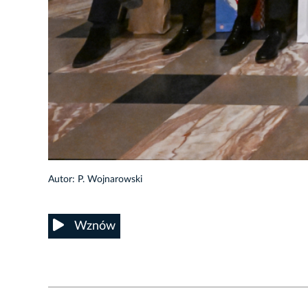
1/20
Autor: P. Wojnarowski
Wznów