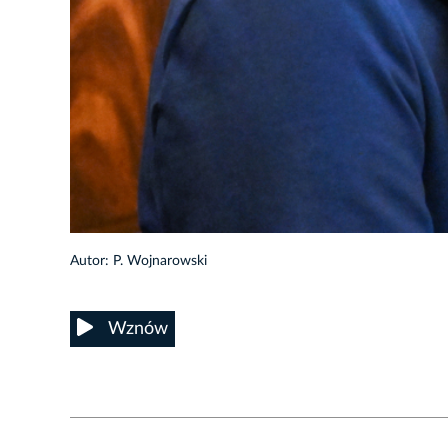
1/7
Autor: P. Wojnarowski
Wznów