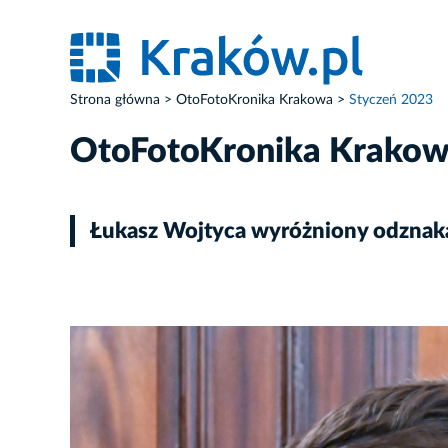
Strona główna
OtoFotoKronika Krakowa
Styczeń 2023
OtoFotoKronika Krako
Łukasz Wojtyca wyróżniony odznaką
ZDJĘCIE