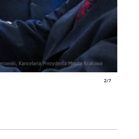
2/7
Autor: P. 