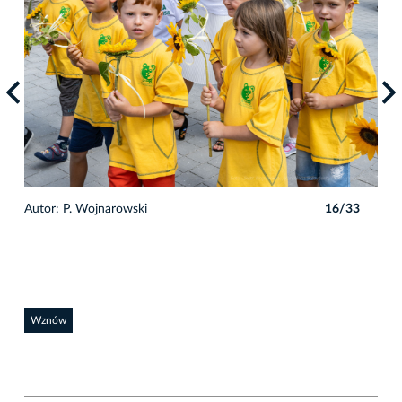
3
Autor: P. Wojnarowski
16/33
Auto
Wznów