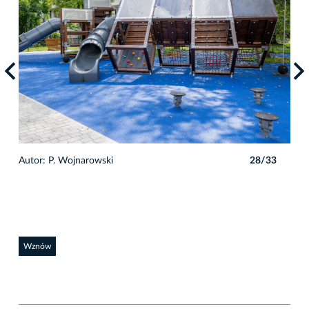
3
Autor: P. Wojnarowski
28/33
Auto
Wznów