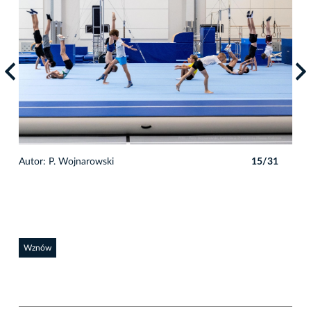
1
Autor: P. Wojnarowski
15/31
Auto
Wznów