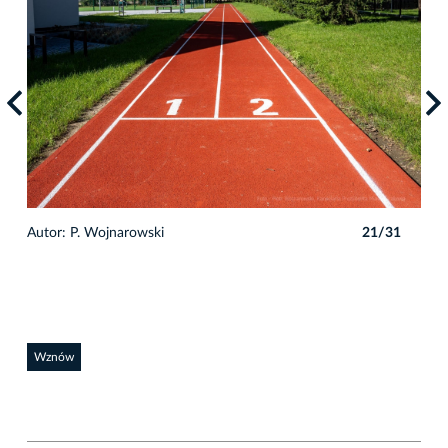
1
Autor: P. Wojnarowski
21/31
Auto
Wznów