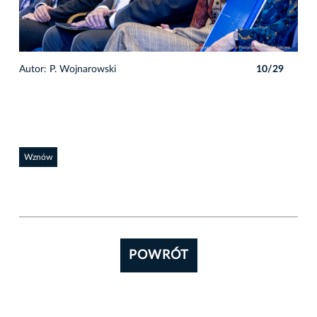
9
Autor: P. Wojnarowski
10/29
Auto
Wznów
POWRÓT