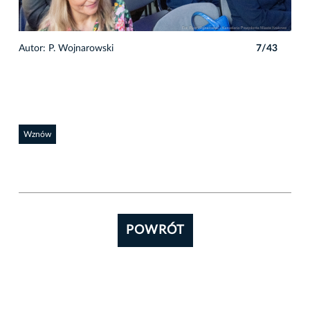
3
Autor: P. Wojnarowski
7/43
Auto
Wznów
POWRÓT