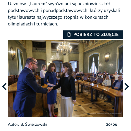
Uczniów. „Laurem” wyróżniani są uczniowie szkół
podstawowych i ponadpodstawowych, którzy uzyskali
tytuł laureata najwyższego stopnia w konkursach,
olimpiadach i turniejach.
IE
POBIERZ TO ZDJĘCIE
6
Autor: B. Świerzowski
36/56
Auto