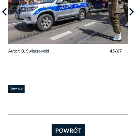
7
Autor: B. Świerzowski
45/67
Auto
Wznów
POWRÓT