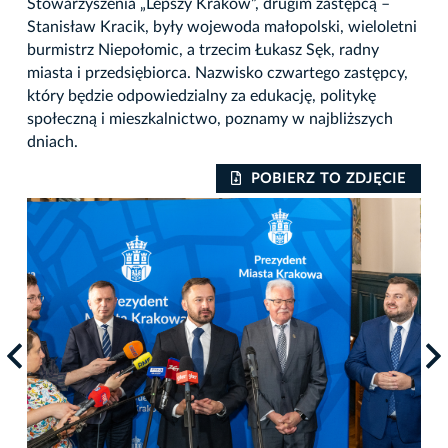
Stowarzyszenia „Lepszy Kraków”, drugim zastępcą –
Stanisław Kracik, były wojewoda małopolski, wieloletni
burmistrz Niepołomic, a trzecim Łukasz Sęk, radny
miasta i przedsiębiorca. Nazwisko czwartego zastępcy,
który będzie odpowiedzialny za edukację, politykę
społeczną i mieszkalnictwo, poznamy w najbliższych
dniach.
IE
POBIERZ TO ZDJĘCIE