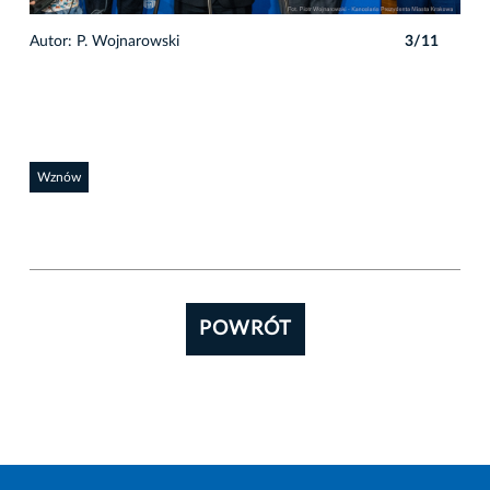
1
Autor: P. Wojnarowski
3/11
Auto
Wznów
POWRÓT