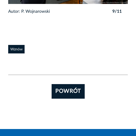
1
Autor: P. Wojnarowski
9/11
Auto
Wznów
POWRÓT