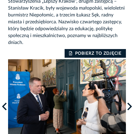
Stowarzyszenia „Lepszy Kraków”, drugim zastępcą –
Stanisław Kracik, były wojewoda małopolski, wieloletni
burmistrz Niepołomic, a trzecim Łukasz Sęk, radny
miasta i przedsiębiorca. Nazwisko czwartego zastępcy,
który będzie odpowiedzialny za edukację, politykę
społeczną i mieszkalnictwo, poznamy w najbliższych
dniach.
IE
POBIERZ TO ZDJĘCIE