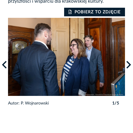
przyszłości i wsparciu dla krakowskiej kultury.
POBIERZ TO ZDJĘCIE
Autor: P. Wojnarowski
1/5
Auto