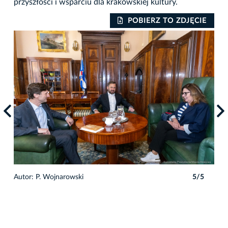
przyszłości i wsparciu dla krakowskiej kultury.
IE
POBIERZ TO ZDJĘCIE
5
Autor: P. Wojnarowski
5/5
Auto