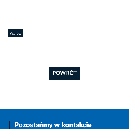
Wznów
POWRÓT
Pozostańmy w kontakcie