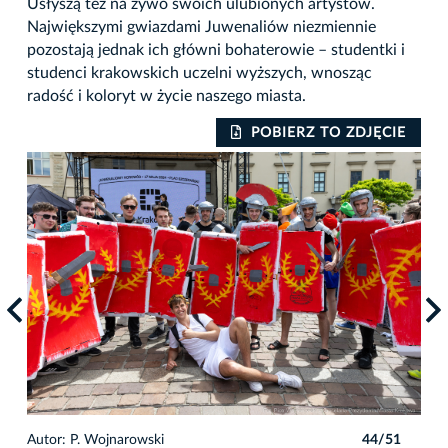
Usłyszą też na żywo swoich ulubionych artystów.
Największymi gwiazdami Juwenaliów niezmiennie
pozostają jednak ich główni bohaterowie – studentki i
studenci krakowskich uczelni wyższych, wnosząc
radość i koloryt w życie naszego miasta.
IE
POBIERZ TO ZDJĘCIE
1
Autor: P. Wojnarowski
44/51
Auto