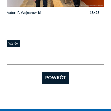
3
Autor: P. Wojnarowski
18/23
Auto
Wznów
POWRÓT