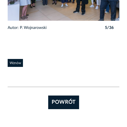
6
Autor: P. Wojnarowski
5/36
Auto
Wznów
POWRÓT