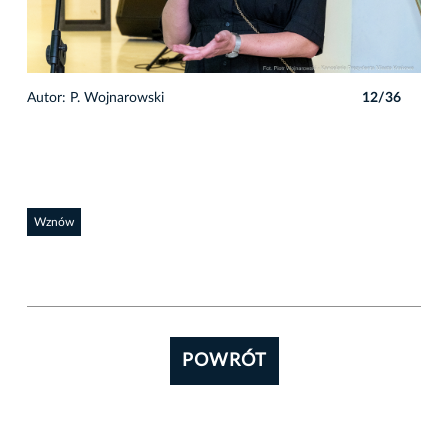
6
Autor: P. Wojnarowski
12/36
Auto
Wznów
POWRÓT