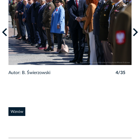
5
Autor: B. Świerzowski
4/35
Auto
Wznów