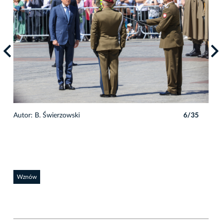
5
Autor: B. Świerzowski
6/35
Auto
Wznów