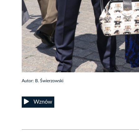
28/35
Autor: B. Świerzowski
Wznów