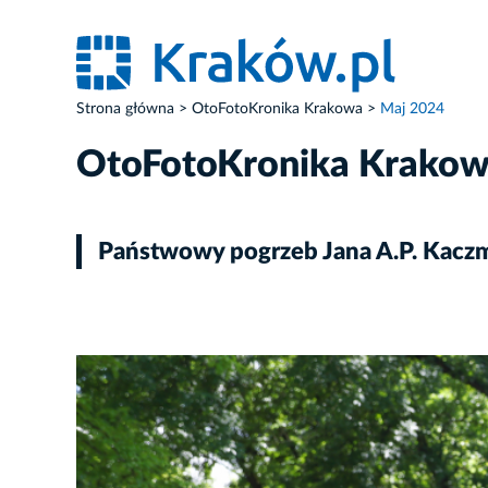
Strona główna
OtoFotoKronika Krakowa
Maj 2024
OtoFotoKronika Krako
Państwowy pogrzeb Jana A.P. Kacz
ZDJĘCIE