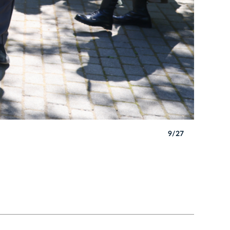
9/27
Autor: B. 