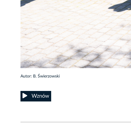
8/27
Autor: B. Świerzowski
Wznów