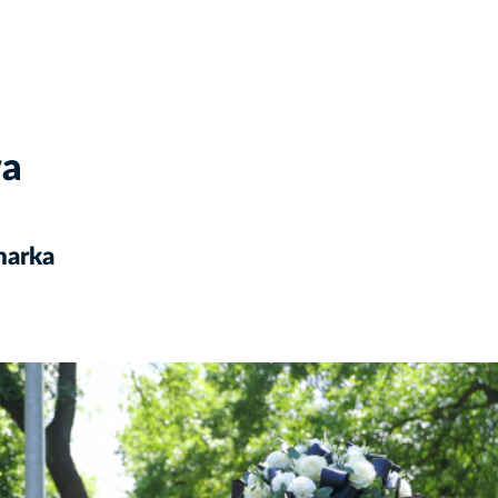
wa
marka