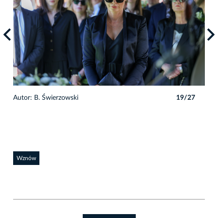
7
Autor: B. Świerzowski
19/27
Auto
Wznów