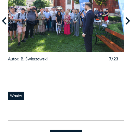
3
Autor: B. Świerzowski
7/23
Auto
Wznów