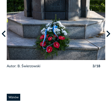
8
Autor: B. Świerzowski
3/18
Auto
Wznów