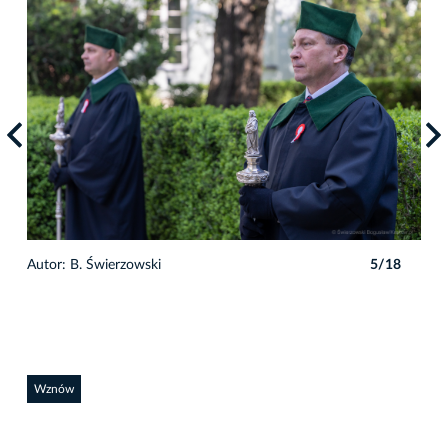
8
Autor: B. Świerzowski
5/18
Auto
Wznów