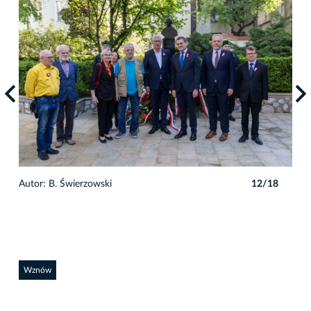
8
Autor: B. Świerzowski
12/18
Auto
Wznów