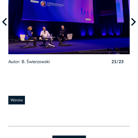
3
Autor: B. Świerzowski
21/23
Auto
Wznów