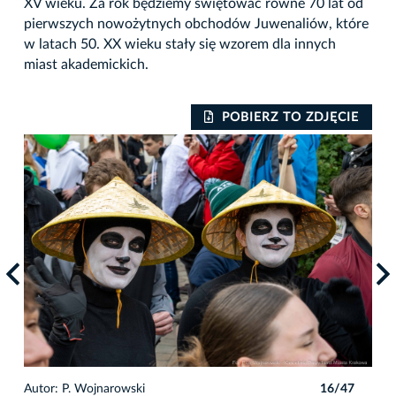
XV wieku. Za rok będziemy świętować równe 70 lat od
pierwszych nowożytnych obchodów Juwenaliów, które
w latach 50. XX wieku stały się wzorem dla innych
miast akademickich.
IE
POBIERZ TO ZDJĘCIE
7
Autor: P. Wojnarowski
16/47
Auto