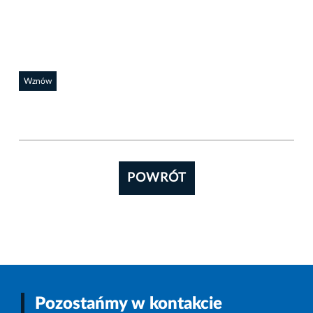
Wznów
POWRÓT
Pozostańmy w kontakcie