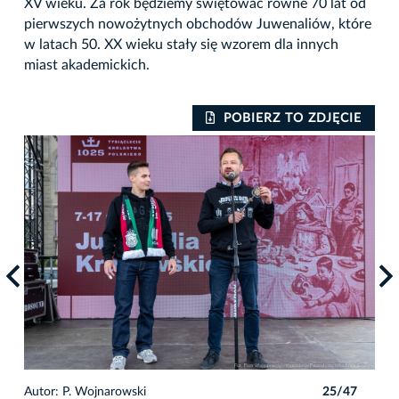
XV wieku. Za rok będziemy świętować równe 70 lat od
pierwszych nowożytnych obchodów Juwenaliów, które
w latach 50. XX wieku stały się wzorem dla innych
miast akademickich.
IE
POBIERZ TO ZDJĘCIE
7
Autor: P. Wojnarowski
25/47
Auto