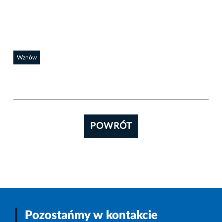
Wznów
POWRÓT
Pozostańmy w kontakcie