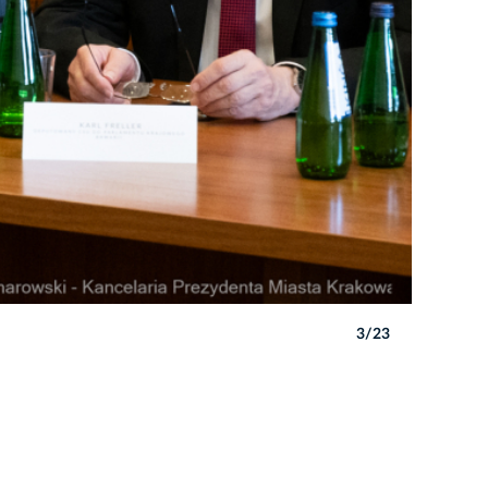
3/23
Autor: P. 