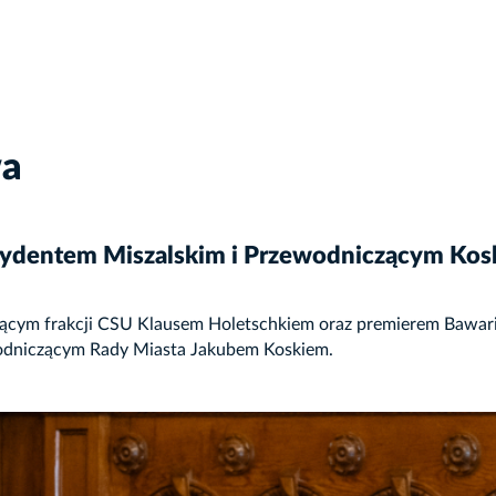
wa
Prezydentem Miszalskim i Przewodniczącym Ko
czącym frakcji CSU Klausem Holetschkiem oraz premierem Bawar
odniczącym Rady Miasta Jakubem Koskiem.