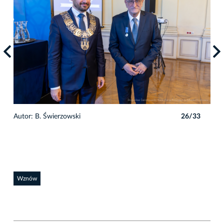
3
Autor: B. Świerzowski
26/33
Auto
Wznów