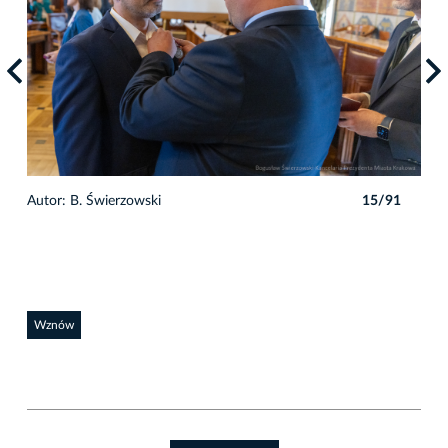
1
Autor: B. Świerzowski
15/91
Auto
Wznów