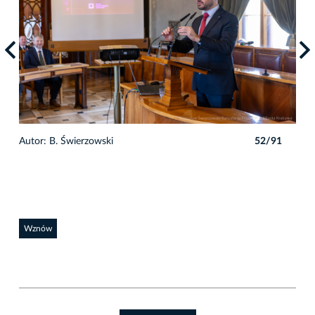
1
Autor: B. Świerzowski
52/91
Auto
Wznów