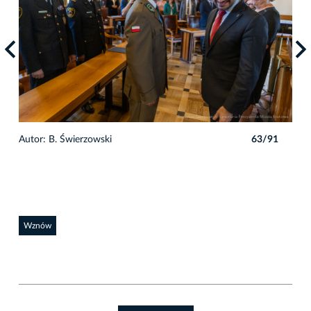
1
Autor: B. Świerzowski
63/91
Auto
Wznów