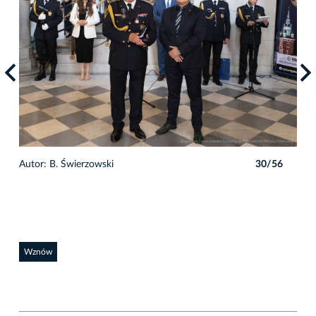
6
Autor: B. Świerzowski
30/56
Auto
Wznów