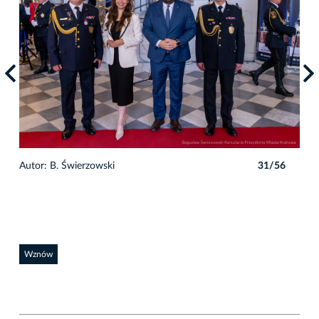
6
Autor: B. Świerzowski
31/56
Auto
Wznów