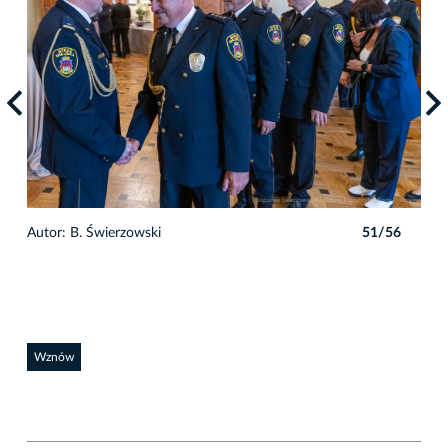
6
Autor: B. Świerzowski
51/56
Auto
Wznów