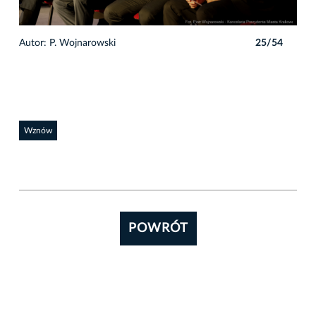
4
Autor: P. Wojnarowski
25/54
Auto
Wznów
POWRÓT