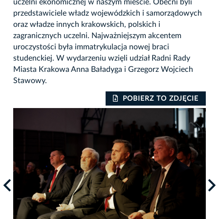
uczelni ekonomicznej w naszym mieście. Obecni byli
przedstawiciele władz wojewódzkich i samorządowych
oraz władze innych krakowskich, polskich i
zagranicznych uczelni. Najważniejszym akcentem
uroczystości była immatrykulacja nowej braci
studenckiej. W wydarzeniu wzięli udział Radni Rady
Miasta Krakowa Anna Baładyga i Grzegorz Wojciech
Stawowy.
IE
POBIERZ TO ZDJĘCIE