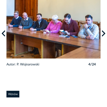
4
Autor: P. Wojnarowski
4/24
Auto
Wznów